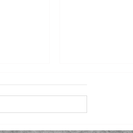
중2 역사①(세계사)
초심자를 위한 논술의 기초 
겨울 특강
스터 과정